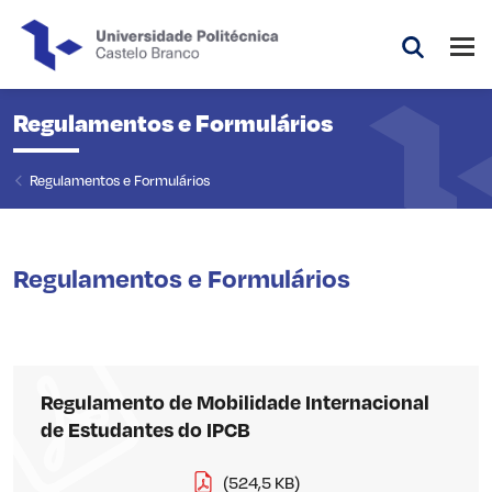
Saltar para o conteúdo principal da página
Abri
Pesquis
Regulamentos e Formulários
Regulamentos e Formulários
Regulamentos e Formulários
Regulamento de Mobilidade Internacional
de Estudantes do IPCB
(524,5 KB)