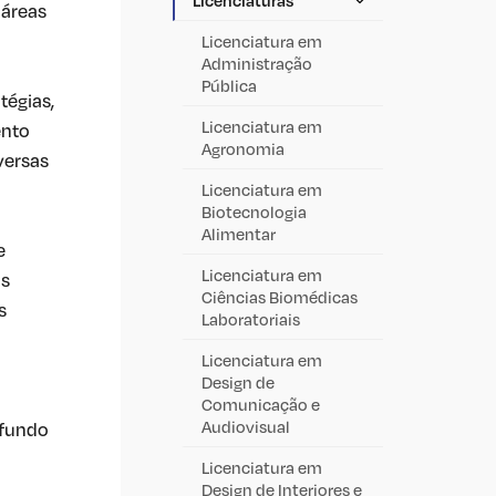
 áreas
Licenciatura em
Administração
Pública
tégias,
Licenciatura em
ento
Agronomia
versas
Licenciatura em
Biotecnologia
Alimentar
e
Licenciatura em
às
Ciências Biomédicas
s
Laboratoriais
Licenciatura em
Design de
Comunicação e
Audiovisual
ofundo
Licenciatura em
Design de Interiores e