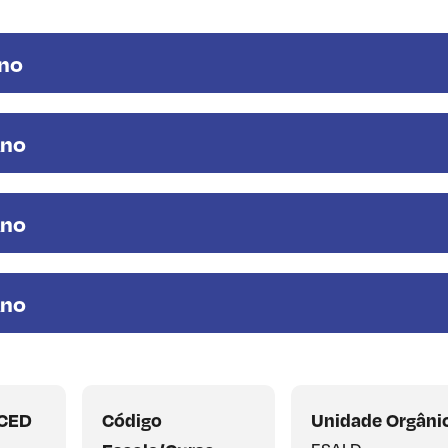
Ano
Ano
Ano
Ano
SCED
Código
Unidade Orgâni