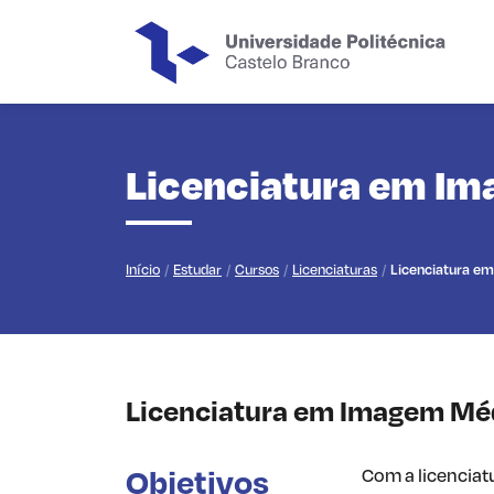
Saltar para o conteúdo principal da página
Licenciatura em Im
Início
Estudar
Cursos
Licenciaturas
Licenciatura e
Licenciatura em Imagem Méd
Objetivos
Com a licenciat