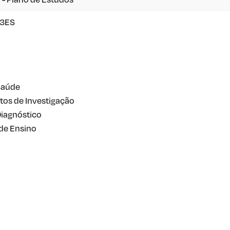
A3ES
Saúde
os de Investigação
Diagnóstico
 de Ensino