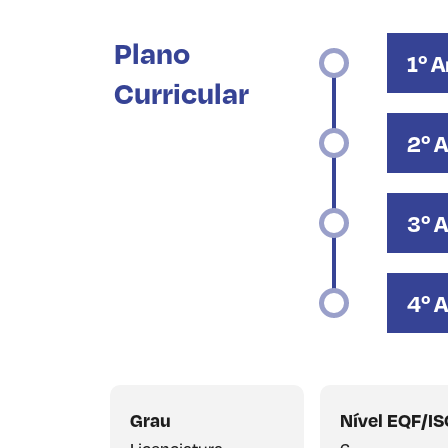
Plano
1º 
Curricular
2º 
3º 
4º 
Grau
Nível EQF/I