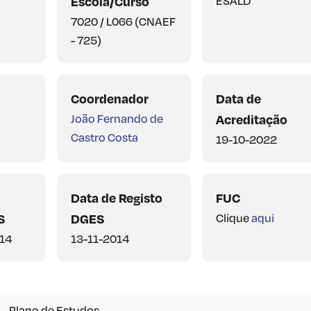
Escola/Curso
ESALD
7020 / L066 (CNAEF
- 725)
Coordenador
Data de
João Fernando de
Acreditação
Castro Costa
19-10-2022
Data de Registo
FUC
S
DGES
Clique
aqui
014
13-11-2014
 - Plano de Estudos