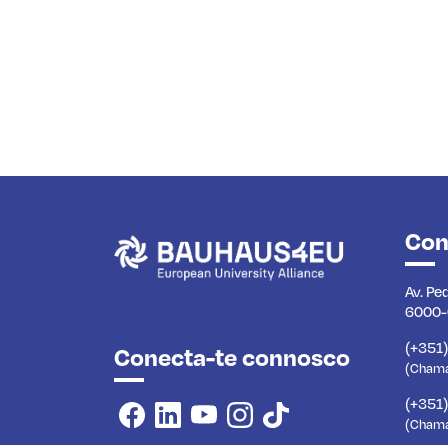
Con
Av. Pe
6000-
(+351
Conecta-te connosco
(Chamad
(+351
(Chama