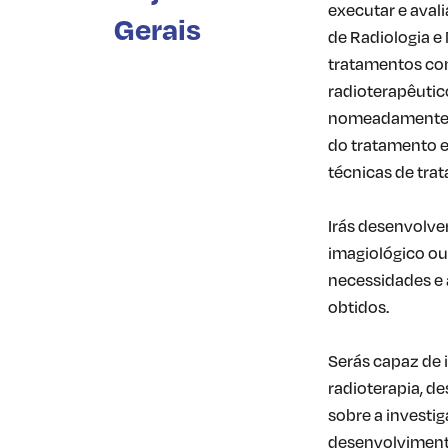
executar e aval
Gerais
de Radiologia e 
tratamentos co
radioterapêutico
nomeadamente o
do tratamento e
técnicas de tra
Irás desenvolver
imagiológico o
necessidades e 
obtidos.
Serás capaz de 
radioterapia, d
sobre a investi
desenvolvimento