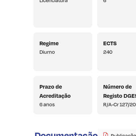
Licenciatura
6
Regime
ECTS
Diurno
240
Prazo de
Número de
Acreditação
Registo DGE
6 anos
R/A-Cr 127/2
Documentação
Publicação