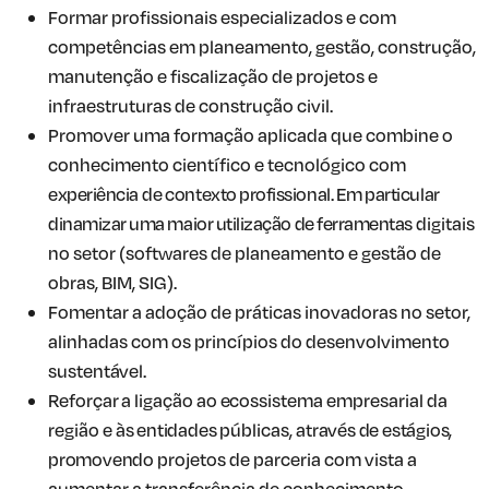
Formar profissionais especializados e com
competências em planeamento, gestão, construção,
manutenção e fiscalização de projetos e
infraestruturas de construção civil.
Promover uma formação aplicada que combine o
conhecimento científico
e tecnológico
com
experiência
de
contexto profissional. Em particular
dinamizar uma maior utilização de ferramentas
digitais
no setor (softwares
de planeamento
e gestão de
obras,
BIM, SIG).
Fomentar a adoção de práticas
inovadoras no setor,
alinhadas com os princípios do desenvolvimento
sustentável.
Reforçar a ligação ao ecossistema
empresarial da
região e
às entidades
públicas,
através de estágios,
promovendo
projetos de parceria com vista a
aumentar
a transferência
de conhecimento