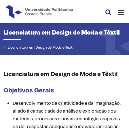
Saltar para o conteúdo principal da página
Abri
Pesquis
Licenciatura em Design de Moda e Têxtil
Licenciatura em Design de Moda e Têxtil
Licenciatura em Design de Moda e Têxtil
Objetivos Gerais
Desenvolvimento da criatividade e da imaginação,
aliado à capacidade de análise e exploração dos
materiais, processos e novas tecnologias capazes
de dar respostas adequadas e inovadoras face às