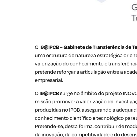
O I
9@IPCB – Gabinete de Transferência de T
uma estrutura de natureza estratégica orien
valorização do conhecimento e transferência
pretende reforçar a articulação entre a acad
empresarial.
O
I9@IPCB
surge no âmbito do projeto INOV
missão promover a valorização da investiga
produzidas no IPCB, assegurando a adequada
conhecimento científico e tecnológico para 
Pretende-se, desta forma, contribuir de modo
da inovação, da competitividade e do dese