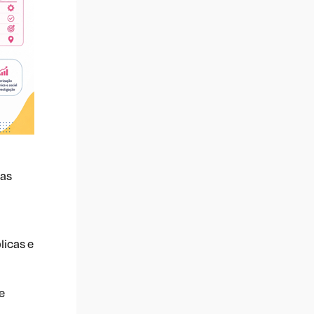
vas
licas e
e