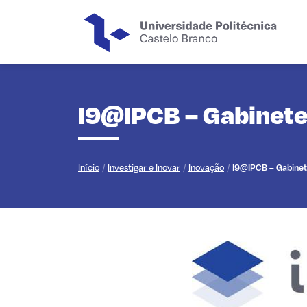
Saltar para o conteúdo principal da página
I9@IPCB – Gabinete
Início
Investigar e Inovar
Inovação
I9@IPCB – Gabinet