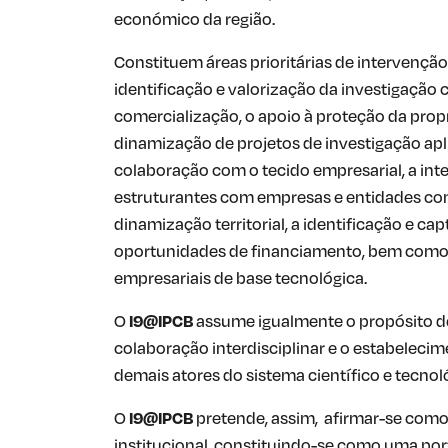
económico da região.
Constituem áreas prioritárias de intervenção
identificação e valorização da investigação
comercialização, o apoio à proteção da propr
dinamização de projetos de investigação ap
colaboração com o tecido empresarial, a int
estruturantes com empresas e entidades c
dinamização territorial, a identificação e ca
oportunidades de financiamento, bem como 
empresariais de base tecnológica.
O
I9@IPCB
assume igualmente o propósito d
colaboração interdisciplinar e o estabeleci
demais atores do sistema científico e tecnol
O
I9@IPCB
pretende, assim, afirmar-se como 
institucional, constituindo-se como uma po