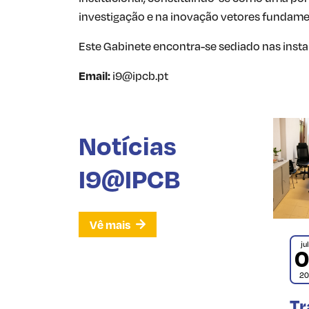
investigação e na inovação vetores fundame
Este Gabinete encontra-se sediado nas instal
Email:
i9@ipcb.pt
Notícias
I9@IPCB
Vê mais
ju
2
Tr