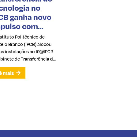
cnologia no
CB ganha novo
pulso com
ovas
stituto Politécnico de
stalações do
telo Branco (IPCB) alocou
9@IPCB
as instalações ao I9@IPCB
abinete de Transferência de
nologia, reforçando a sua
ê mais
sta na inovação, na
orização do conhecimento
a aproximação entre a
demia e o tecido
esarial.