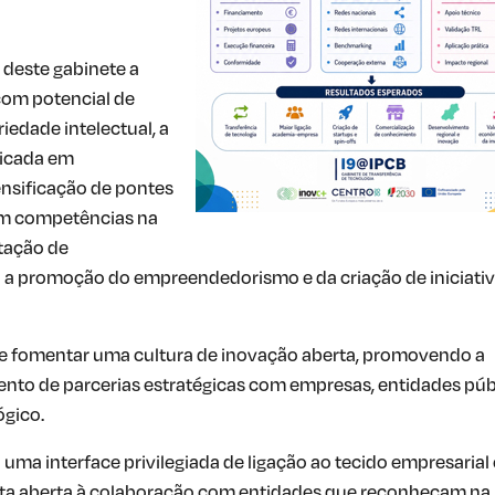
 deste gabinete a
 com potencial de
iedade intelectual, a
licada em
ensificação de pontes
om competências na
ptação de
a promoção do empreendedorismo e da criação de iniciati
e fomentar uma cultura de inovação aberta, promovendo a
mento de parcerias estratégicas com empresas, entidades púb
ógico.
uma interface privilegiada de ligação ao tecido empresarial 
rta aberta à colaboração com entidades que reconheçam na