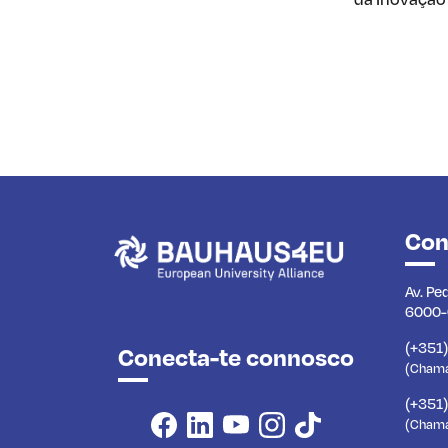
Con
Av. Pe
6000-
(+351
Conecta-te connosco
(Chamad
(+351
(Chama