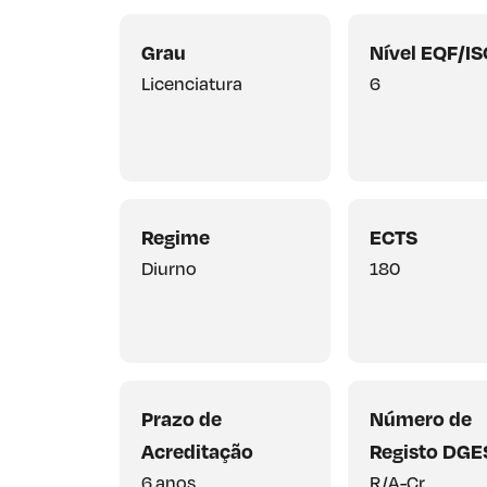
Grau
Nível EQF/I
Licenciatura
6
Regime
ECTS
Diurno
180
Prazo de
Número de
Acreditação
Registo DGE
6 anos
R/A-Cr