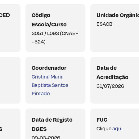
SCED
Código
Unidade Orgâni
Escola/Curso
ESACB
3051 / L093 (CNAEF
- 524)
Coordenador
Data de
Cristina Maria
Acreditação
Baptista Santos
31/07/2026
Pintado
Data de Registo
FUC
S
DGES
Clique
aqui
09-03-2026