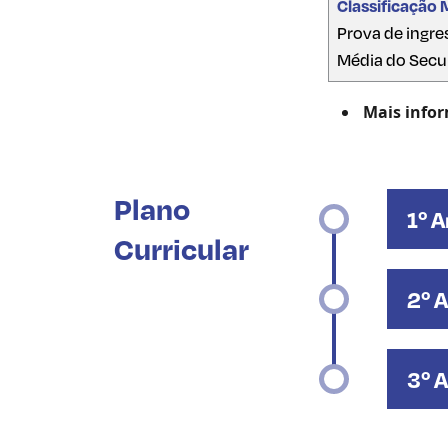
Classificação 
Prova de ingres
Média do Secun
Mais info
Plano
1º 
Curricular
2º 
3º 