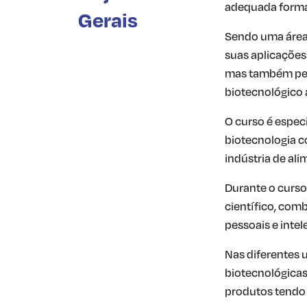
adequada formaç
Gerais
Sendo uma área 
suas aplicações
mas também pel
biotecnológico a
O curso é especi
biotecnologia c
indústria de ali
Durante o curs
científico, com
pessoais e intel
Nas diferentes 
biotecnológicas
produtos tendo 