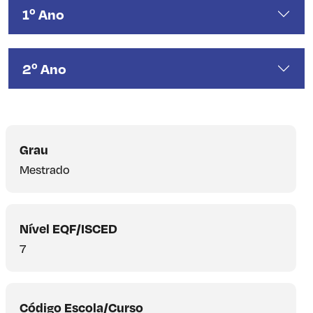
1º Ano
2º Ano
Grau
Mestrado
Nível EQF/ISCED
7
Código Escola/Curso