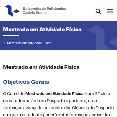
Saltar para o conteúdo principal da página
Abri
Pesquis
Mestrado em Atividade Física
Mestrado em Atividade Física
Mestrado em Atividade Física
Objetivos Gerais
O Curso de
Mestrado em Atividade Física
é um 2.º ciclo
de estudos na área do Desporto e portanto, uma
formação avançada no âmbito das Ciências do Desporto
em que o estudante poderá obter formação acrescida e