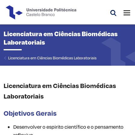
Saltar para o conteúdo principal da página
Abri
Pesquis
Licenciatura em Ciências Biomédicas
Laboratoriais
Licenciatura em Ciências Biomédicas Laboratoriais
Licenciatura em Ciências Biomédicas
Laboratoriais
Objetivos Gerais
Desenvolver o espirito científico e o pensamento
reflexivo