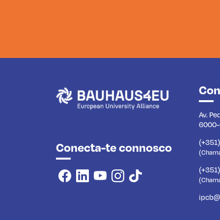
Con
Av. Pe
6000-
(+351
Conecta-te connosco
(Chamad
(+351
(Chama
ipcb@