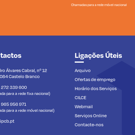
Chamadas para a rede móvel nacional
tactos
Ligações Úteis
dro Álvares Cabral, nº 12
Arquivo
084 Castelo Branco
Ofertas de emprego
) 272 339 600
Horário dos Serviços
a para a rede fixa nacional)
CILCE
) 965 956 971
Webmail
da para a rede móvel nacional)
Serviços Online
ipcb.pt
Contacte-nos