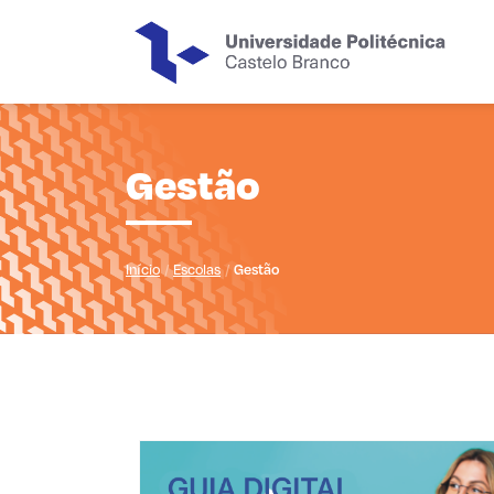
Saltar para o conteúdo principal da página
Gestão
Início
Escolas
Gestão