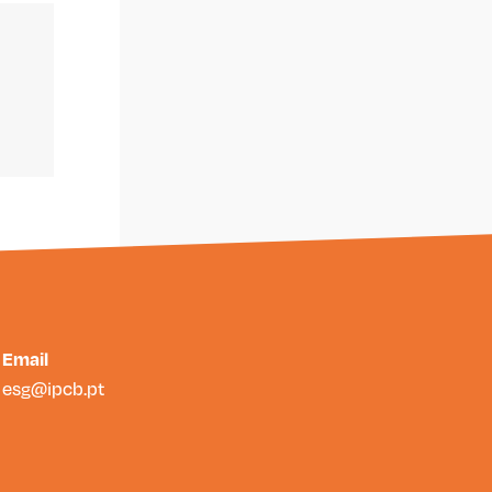
Email
esg@ipcb.pt