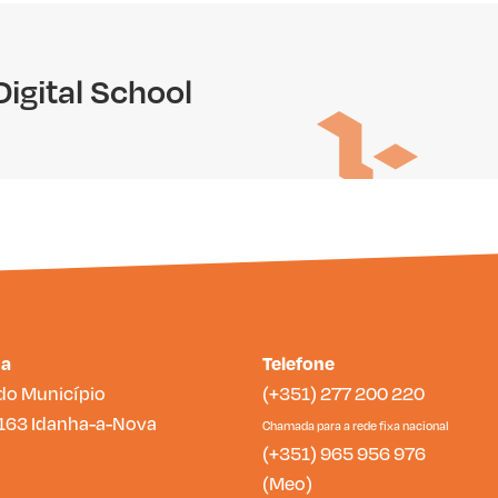
Digital School
da
Telefone
do Município
(+351) 277 200 220
163 Idanha-a-Nova
Chamada para a rede fixa nacional
(+351) 965 956 976
(Meo)