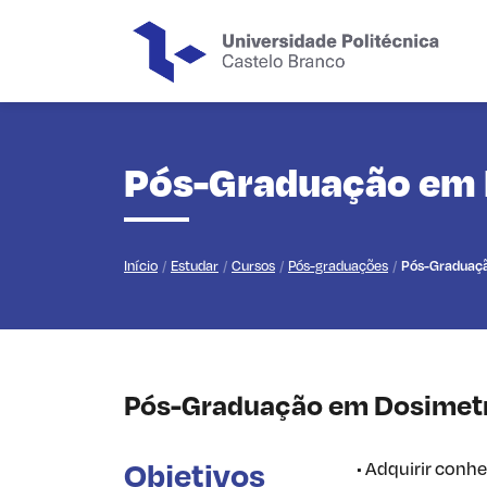
Saltar para o conteúdo principal da página
Pós-Graduação em D
Início
Estudar
Cursos
Pós-graduações
Pós-Graduaçã
Pós-Graduação em Dosimetri
Objetivos
• Adquirir conh