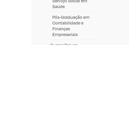
Serviço Social em
Saúde
Pós-Graduação em
Contabilidade e
Finanças
Empresariais
Cursos Breves
Ensino a distância
Impulsos PRR
Centro de Línguas,
Culturas e Educação
Estudantes
Serviços de Ação
Social
Académicos