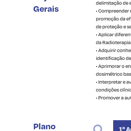
delimitação de e
Gerais
• Compreender o
promoção da efic
de proteção e s
• Aplicar difer
da Radioterapia
• Adquirir conh
identificação de
• Aprimorar o e
dosimétrico bas
• Interpretar e 
condições clíni
• Promover a au
Plano
1º 