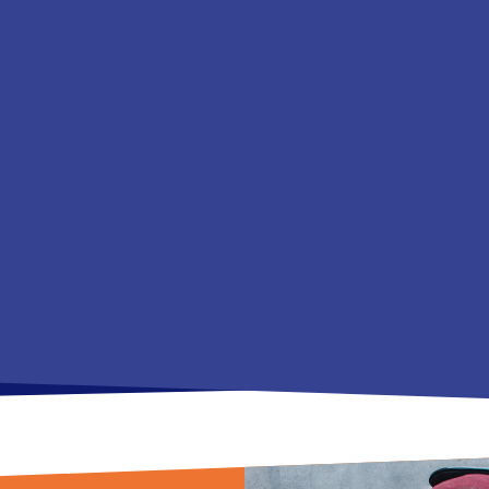
+
4,231
5
Alunos
Escolas