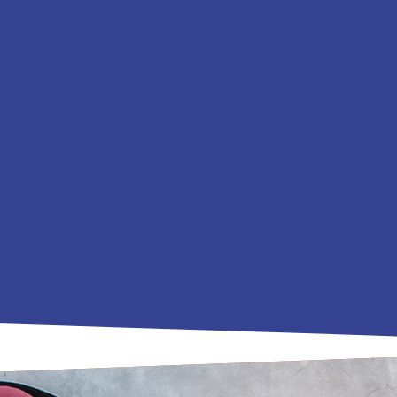
Escola Superior de
Tecnologia
.
+
59
3
Cursos
Residências