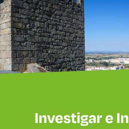
Investigar e Inovar
Investigar e I