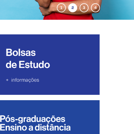
1
2
3
4
sas de Estudo