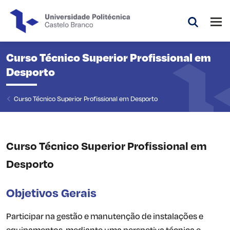
Saltar para o conteúdo principal da página
Abri
Pesquis
Curso Técnico Superior Profissional em
Desporto
Curso Técnico Superior Profissional em Desporto
Curso Técnico Superior Profissional em
Desporto
Objetivos Gerais
Participar na gestão e manutenção de instalações e
equipamentos, mediante uma perspetiva técnica e