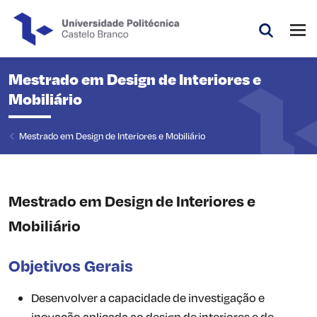
Saltar para o conteúdo principal da página
Abri
Pesquis
Mestrado em Design de Interiores e
Mobiliário
Mestrado em Design de Interiores e Mobiliário
Mestrado em Design de Interiores e
Mobiliário
Objetivos Gerais
Desenvolver a capacidade de investigação e
inovação aplicada ao design de interiores e de