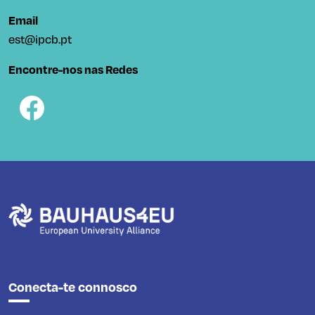
Email
est@ipcb.pt
Encontre-nos nas Redes
Conecta-te connosco