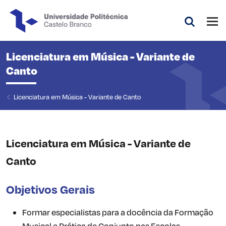
Saltar para o conteúdo principal da página
Abri
Pesquis
Licenciatura em Música - Variante de
Canto
Licenciatura em Música - Variante de Canto
Licenciatura em Música - Variante de
Canto
Objetivos Gerais
Formar especialistas para a docência da Formação
Musical e Prática de Conjunto nas Escolas