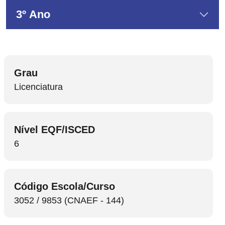
3º Ano
Grau
Licenciatura
Nível EQF/ISCED
6
Código Escola/Curso
3052 / 9853 (CNAEF - 144)