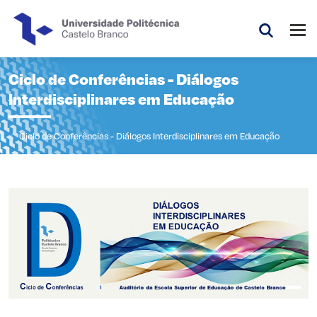
Saltar para o conteúdo principal da página
Abri
Pesquis
Ciclo de Conferências - Diálogos
Interdisciplinares em Educação
Ciclo de Conferências - Diálogos Interdisciplinares em Educação