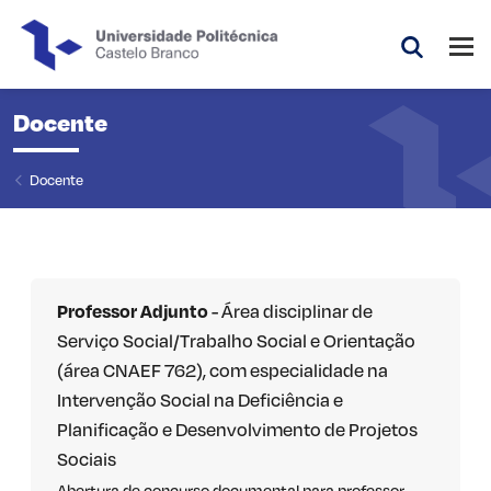
Saltar para o conteúdo principal da página
Abri
Pesquis
Docente
Docente
Professor Adjunto
- Área disciplinar de
Serviço Social/Trabalho Social e Orientação
(área CNAEF 762), com especialidade na
Intervenção Social na Deficiência e
Planificação e Desenvolvimento de Projetos
Sociais
Abertura de concurso documental para professor