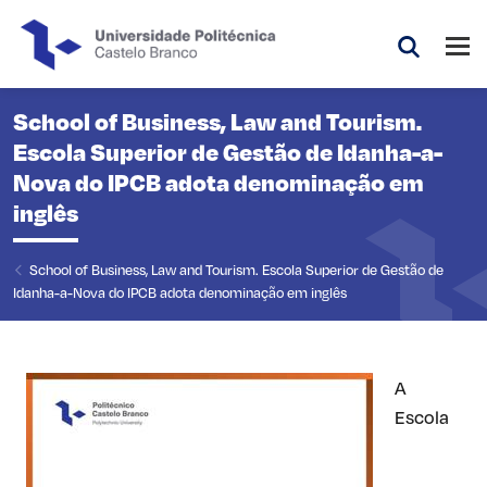
Saltar para o conteúdo principal da página
Abri
Pesquis
School of Business, Law and Tourism.
Escola Superior de Gestão de Idanha-a-
Nova do IPCB adota denominação em
inglês
School of Business, Law and Tourism. Escola Superior de Gestão de
Idanha-a-Nova do IPCB adota denominação em inglês
A
Escola