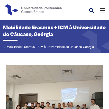
Saltar para o conteúdo principal da página
Abri
Pesquis
Mobilidade Erasmus + ICM à Universidade
do Cáucaso, Geórgia
Mobilidade Erasmus + ICM à Universidade do Cáucaso, Geórgia