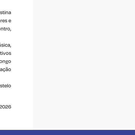
stina
res e
ntro,
sica,
tivos
longo
mação
stelo
/2026