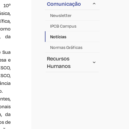
Comunicação
 10º
sica,
Newsletter
fica,
IPCB Campus
torno
, da
Notícias
Normas Gráficas
e Sua
Recursos
esa e
Humanos
ESCO,
ESCO,
ncia
o.
ntes,
onais
n, da
os de