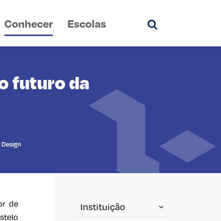
Conhecer
Escolas
Pesquisar
o futuro da
e Design
or de
Instituição
stelo