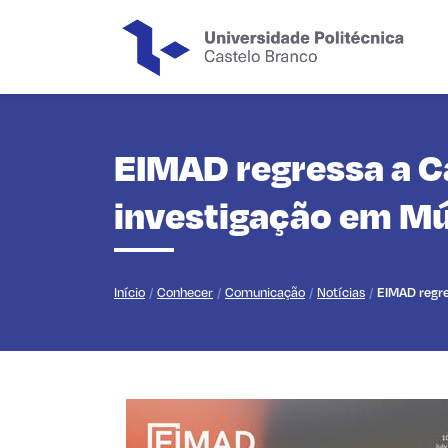
Saltar para o conteúdo principal da página
EIMAD regressa a Ca
investigação em Mús
Início
Conhecer
Comunicação
Notícias
EIMAD regre