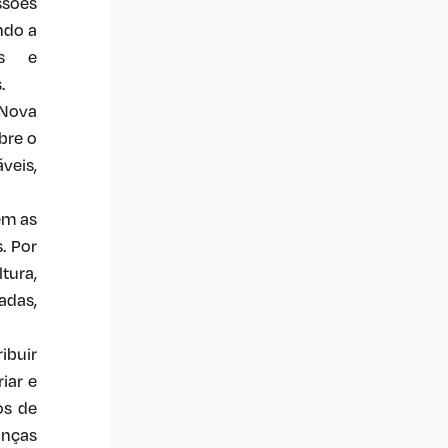
sões
ndo a
os e
.
 Nova
bre o
veis,
em as
. Por
tura,
adas,
ibuir
iar e
os de
anças