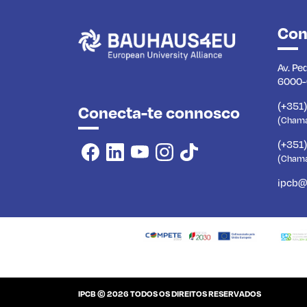
Con
Av. Pe
6000-
(+351
Conecta-te connosco
(Chamad
(+351
(Chama
ipcb@
IPCB © 2026 TODOS OS DIREITOS RESERVADOS