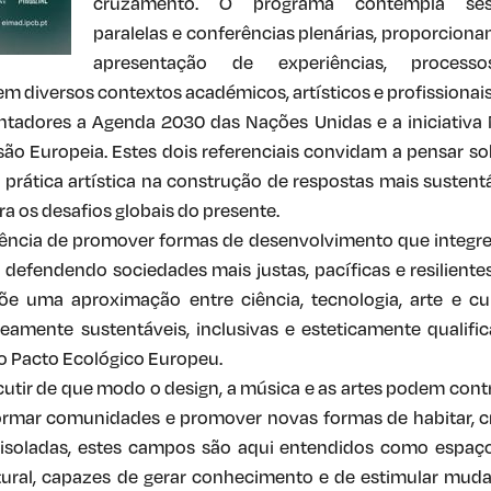
cruzamento. O programa contempla ses
paralelas e conferências plenárias, proporciona
apresentação de experiências, process
m diversos contextos académicos, artísticos e profissionais
tadores a Agenda 2030 das Nações Unidas e a iniciativa
o Europeia. Estes dois referenciais convidam a pensar so
a prática artística na construção de respostas mais sustentá
ra os desafios globais do presente.
ência de promover formas de desenvolvimento que integr
defendendo sociedades mais justas, pacíficas e resilientes
 uma aproximação entre ciência, tecnologia, arte e cul
amente sustentáveis, inclusivas e esteticamente qualific
o Pacto Ecológico Europeu.
utir de que modo o design, a música e as artes podem contr
formar comunidades e promover novas formas de habitar, cr
es isoladas, estes campos são aqui entendidos como espaç
ural, capazes de gerar conhecimento e de estimular mud